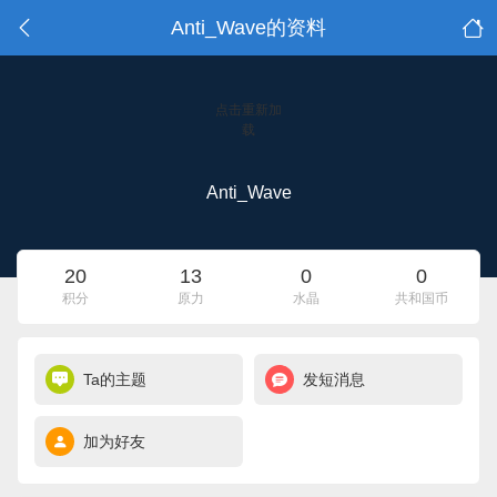
Anti_Wave的资料
点击重新加
载
Anti_Wave
20
13
0
0
积分
原力
水晶
共和国币
Ta的主题
发短消息
加为好友