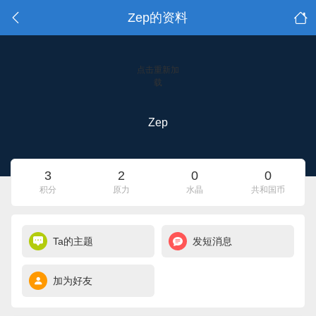
Zep的资料
点击重新加
载
Zep
3
2
0
0
积分
原力
水晶
共和国币
Ta的主题
发短消息
加为好友