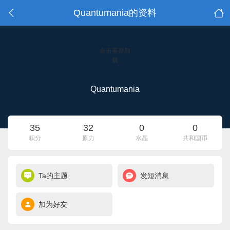
Quantumania的资料
点击重新加
载
Quantumania
35
32
0
0
积分
原力
水晶
共和国币
Ta的主题
发短消息
加为好友