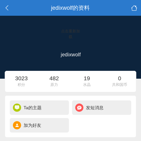
jedixwolf的资料
点击重新加
载
jedixwolf
3023
482
19
0
积分
原力
水晶
共和国币
Ta的主题
发短消息
加为好友