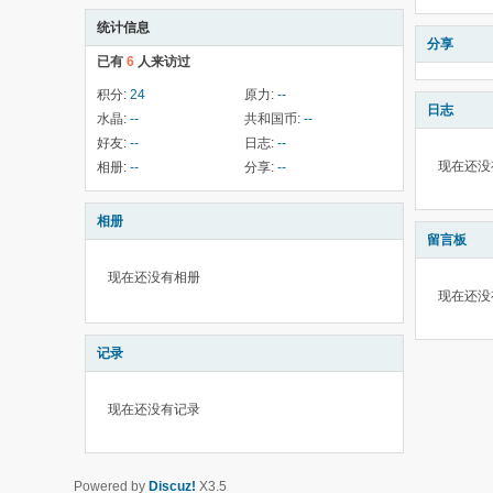
统计信息
分享
已有
6
人来访过
积分:
24
原力:
--
日志
水晶:
--
共和国币:
--
好友:
--
日志:
--
现在还没
相册:
--
分享:
--
相册
留言板
现在还没有相册
现在还没
记录
现在还没有记录
Powered by
Discuz!
X3.5