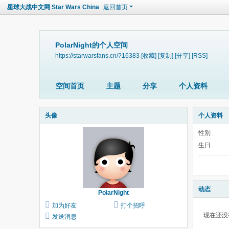
星球大战中文网 Star Wars China
返回首页
PolarNight的个人空间
https://starwarsfans.cn/?16383
[收藏]
[复制]
[分享]
[RSS]
空间首页
主题
分享
个人资料
头像
个人资料
性别
生日
动态
PolarNight
加为好友
打个招呼
现在还没
发送消息