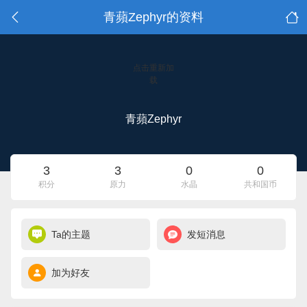
青蘋Zephyr的资料
点击重新加
载
青蘋Zephyr
3
3
0
0
积分
原力
水晶
共和国币
Ta的主题
发短消息
加为好友