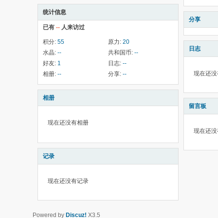
统计信息
分享
已有
--
人来访过
积分:
55
原力:
20
日志
水晶:
--
共和国币:
--
好友:
1
日志:
--
现在还没
相册:
--
分享:
--
相册
留言板
现在还没有相册
现在还没
记录
现在还没有记录
Powered by
Discuz!
X3.5