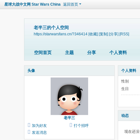
星球大战中文网 Star Wars China
返回首页
老半三的个人空间
https://starwarsfans.cn/?346414
[收藏]
[复制]
[分享]
[RSS]
空间首页
主题
分享
个人资料
头像
个人资料
性别
生日
动态
老半三
加为好友
打个招呼
现在还没
发送消息