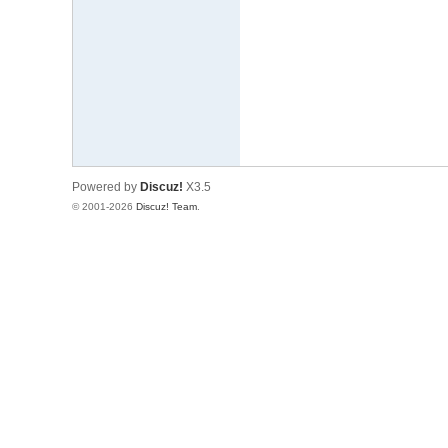
文
网
St
ar
W
ar
Powered by
Discuz!
X3.5
s
© 2001-2026
Discuz! Team
.
C
hi
na