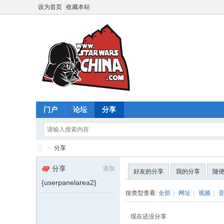
设为首页
收藏本站
门户
论坛
分享
›
分享
星
分享
添加
好友的分享
我的分享
随
球
{userpanelarea2}
大
按类型查看:
全部
|
网址
|
视频
|
战
现在还没分享
中