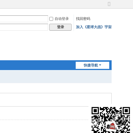
切
换
自动登录
找回密码
到
宽
加入《星球大战》宇宙
登录
版
快捷导航