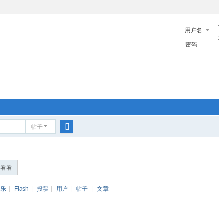
用户名
密码
帖子
搜
索
便看看
音乐
|
Flash
|
投票
|
用户
|
帖子
|
文章