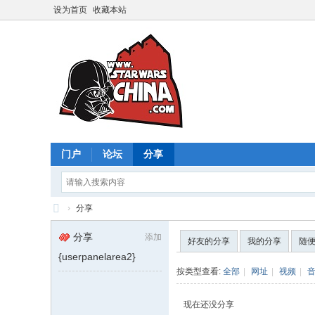
设为首页
收藏本站
门户
论坛
分享
›
分享
星
分享
添加
好友的分享
我的分享
随
球
{userpanelarea2}
大
按类型查看:
全部
|
网址
|
视频
|
战
现在还没分享
中