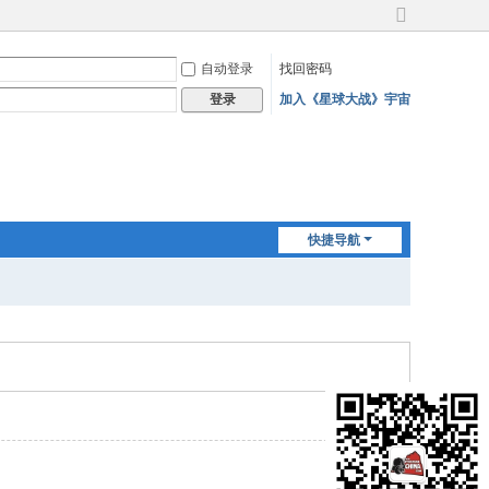
切
换
自动登录
找回密码
到
宽
加入《星球大战》宇宙
登录
版
快捷导航