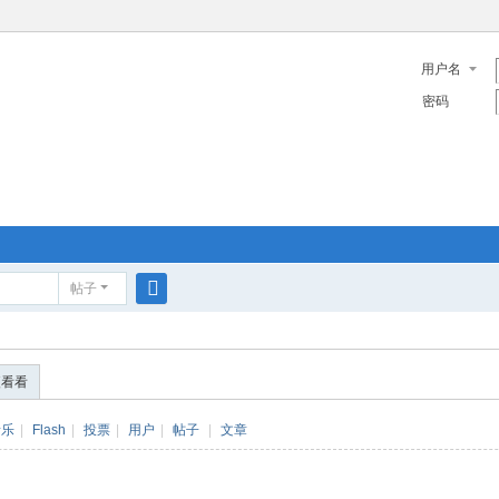
用户名
密码
帖子
搜
索
便看看
音乐
|
Flash
|
投票
|
用户
|
帖子
|
文章