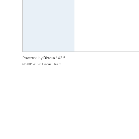
文
网
St
ar
W
ar
Powered by
Discuz!
X3.5
s
© 2001-2026
Discuz! Team
.
C
hi
na