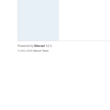
文
网
St
ar
W
ar
Powered by
Discuz!
X3.5
s
© 2001-2026
Discuz! Team
.
C
hi
na