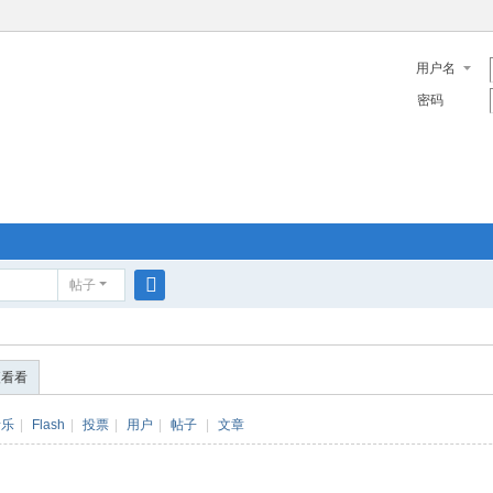
用户名
密码
帖子
搜
索
便看看
音乐
|
Flash
|
投票
|
用户
|
帖子
|
文章