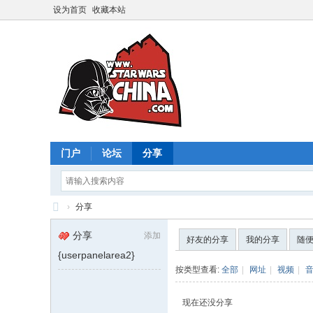
设为首页
收藏本站
门户
论坛
分享
›
分享
星
分享
添加
好友的分享
我的分享
随
球
{userpanelarea2}
大
按类型查看:
全部
|
网址
|
视频
|
战
现在还没分享
中