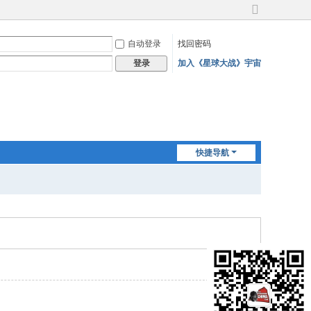
切
换
自动登录
找回密码
到
宽
加入《星球大战》宇宙
登录
版
快捷导航