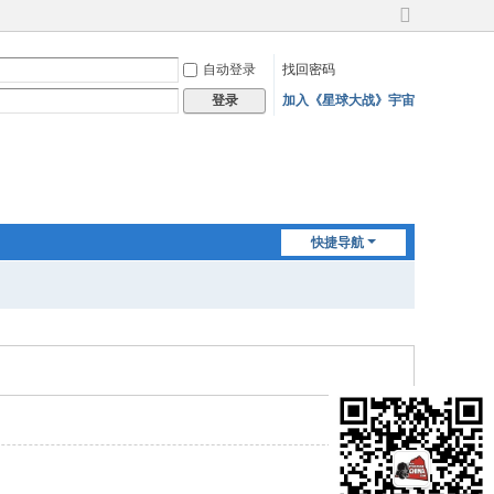
切
换
自动登录
找回密码
到
宽
加入《星球大战》宇宙
登录
版
快捷导航