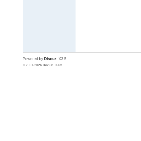
文
网
St
ar
W
ar
Powered by
Discuz!
X3.5
s
© 2001-2026
Discuz! Team
.
C
hi
na