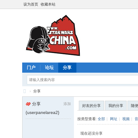
设为首页
收藏本站
门户
论坛
分享
›
分享
星
分享
添加
好友的分享
我的分享
随
球
{userpanelarea2}
大
按类型查看:
全部
|
网址
|
视频
|
战
现在还没分享
中