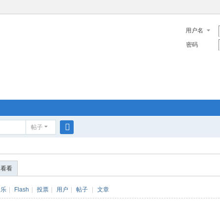
用户名
密码
帖子
搜
索
便看看
音乐
|
Flash
|
投票
|
用户
|
帖子
|
文章