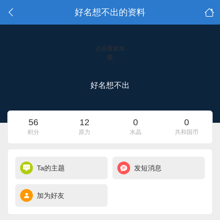
好名想不出的资料
点击重新加
载
好名想不出
56
12
0
0
积分
原力
水晶
共和国币
Ta的主题
发短消息
加为好友