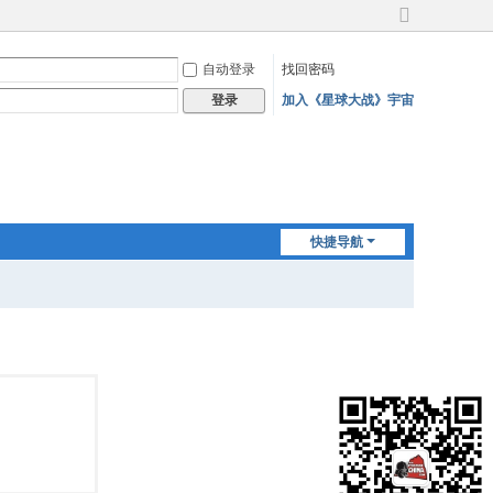
切
换
自动登录
找回密码
到
宽
加入《星球大战》宇宙
登录
版
快捷导航