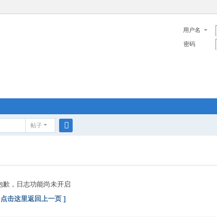
用户名
密码
帖子
搜
索
抱歉，日志功能尚未开启
[ 点击这里返回上一页 ]