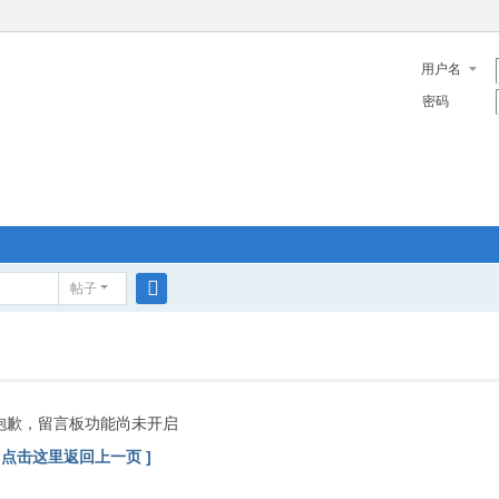
用户名
密码
帖子
搜
索
抱歉，留言板功能尚未开启
[ 点击这里返回上一页 ]