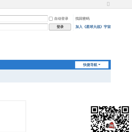
切
换
自动登录
找回密码
到
宽
加入《星球大战》宇宙
登录
版
快捷导航