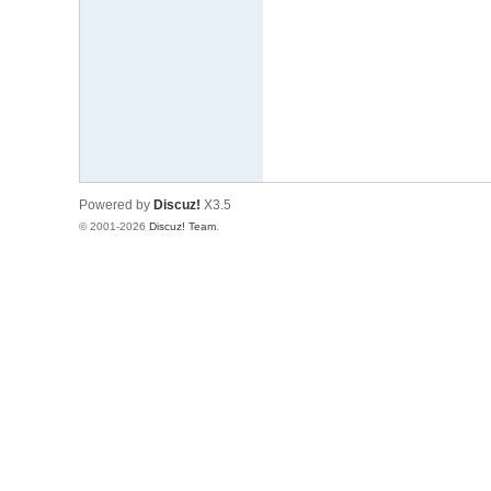
文
网
St
ar
W
ar
Powered by
Discuz!
X3.5
s
© 2001-2026
Discuz! Team
.
C
hi
na