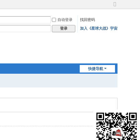
切
换
自动登录
找回密码
到
宽
加入《星球大战》宇宙
登录
版
快捷导航