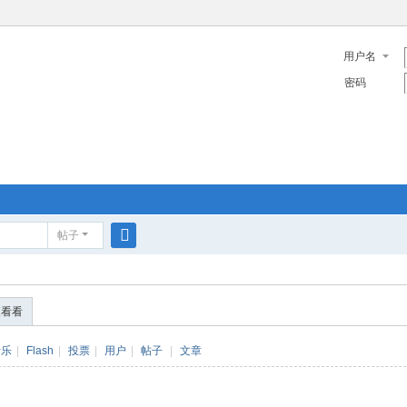
用户名
密码
帖子
搜
索
便看看
音乐
|
Flash
|
投票
|
用户
|
帖子
|
文章