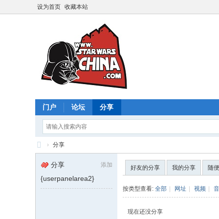
设为首页
收藏本站
门户
论坛
分享
›
分享
星
分享
添加
好友的分享
我的分享
随
球
{userpanelarea2}
大
按类型查看:
全部
|
网址
|
视频
|
战
现在还没分享
中