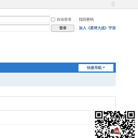
切
换
自动登录
找回密码
到
宽
加入《星球大战》宇宙
登录
版
快捷导航