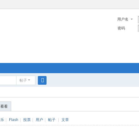
用户名
密码
帖子
搜
索
便看看
音乐
|
Flash
|
投票
|
用户
|
帖子
|
文章