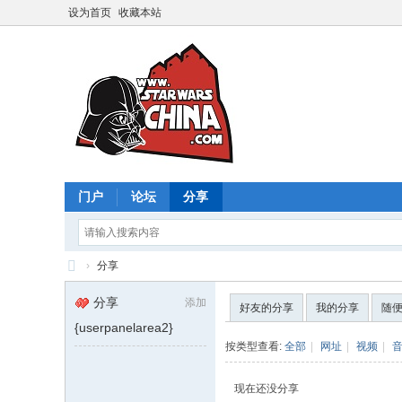
设为首页
收藏本站
门户
论坛
分享
›
分享
星
分享
添加
好友的分享
我的分享
随
球
{userpanelarea2}
大
按类型查看:
全部
|
网址
|
视频
|
战
现在还没分享
中