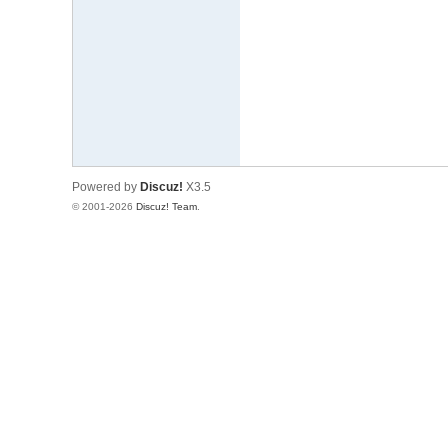
文
网
St
ar
W
ar
Powered by
Discuz!
X3.5
s
© 2001-2026
Discuz! Team
.
C
hi
na