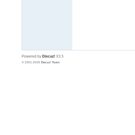
文
网
St
ar
W
ar
Powered by
Discuz!
X3.5
s
© 2001-2026
Discuz! Team
.
C
hi
na