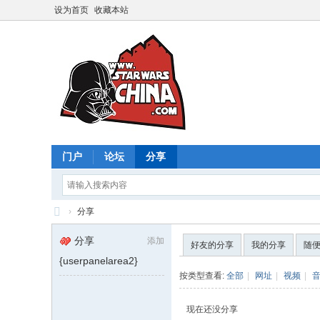
设为首页
收藏本站
门户
论坛
分享
›
分享
星
分享
添加
好友的分享
我的分享
随
球
{userpanelarea2}
大
按类型查看:
全部
|
网址
|
视频
|
战
现在还没分享
中