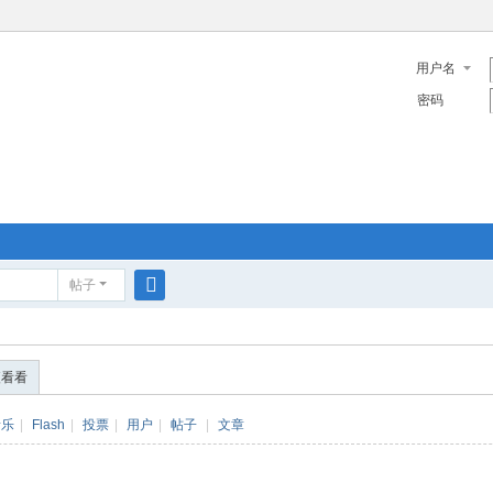
用户名
密码
帖子
搜
索
便看看
音乐
|
Flash
|
投票
|
用户
|
帖子
|
文章