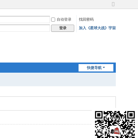
切
换
自动登录
找回密码
到
宽
加入《星球大战》宇宙
登录
版
快捷导航