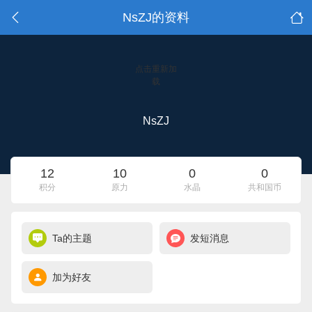
NsZJ的资料
点击重新加
载
NsZJ
12
10
0
0
积分
原力
水晶
共和国币
Ta的主题
发短消息
加为好友