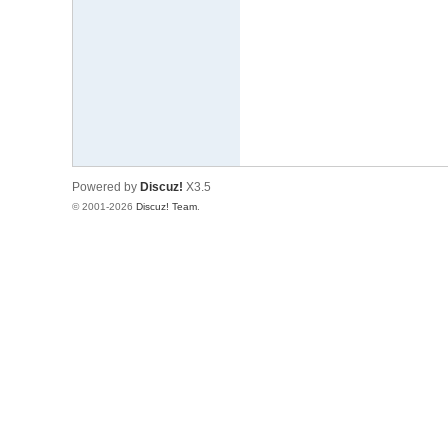
文
网
St
ar
W
ar
Powered by
Discuz!
X3.5
s
© 2001-2026
Discuz! Team
.
C
hi
na