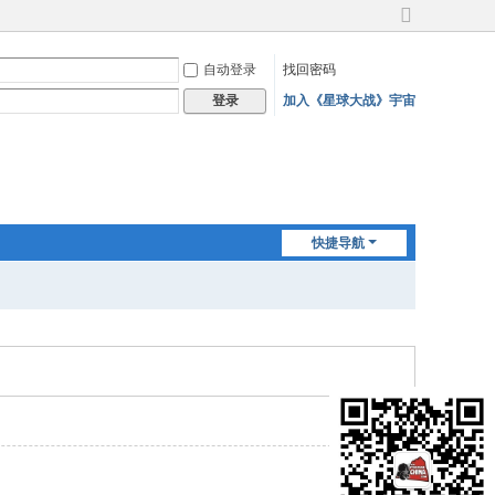
切
换
自动登录
找回密码
到
宽
加入《星球大战》宇宙
登录
版
快捷导航