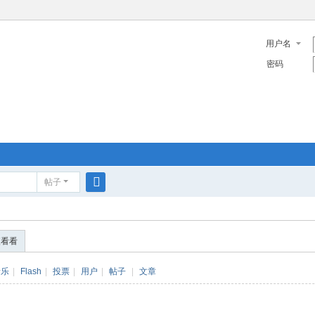
用户名
密码
帖子
搜
索
便看看
音乐
|
Flash
|
投票
|
用户
|
帖子
|
文章