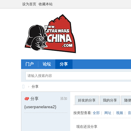
设为首页
收藏本站
门户
论坛
分享
›
分享
星
分享
添加
好友的分享
我的分享
随
球
{userpanelarea2}
大
按类型查看:
全部
|
网址
|
视频
|
战
现在还没分享
中