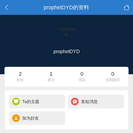
prophetDYD的资料
点击重新加
载
prophetDYD
2
1
0
0
积分
原力
水晶
共和国币
Ta的主题
发短消息
加为好友