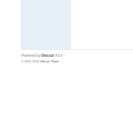
文
网
St
ar
W
ar
Powered by
Discuz!
X3.5
s
© 2001-2026
Discuz! Team
.
C
hi
na