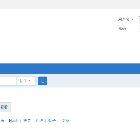
用户名
密码
帖子
搜
索
便看看
音乐
|
Flash
|
投票
|
用户
|
帖子
|
文章