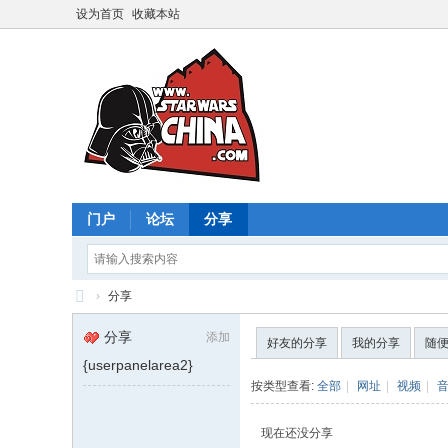
设为首页
收藏本站
门户
论坛
分享
›
分享
星
分享
添加
好友的分享
我的分享
随
球
{userpanelarea2}
大
按类型查看:
全部
|
网址
|
视频
|
战
现在还没分享
中