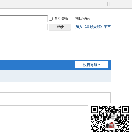
切
换
自动登录
找回密码
到
宽
加入《星球大战》宇宙
登录
版
快捷导航