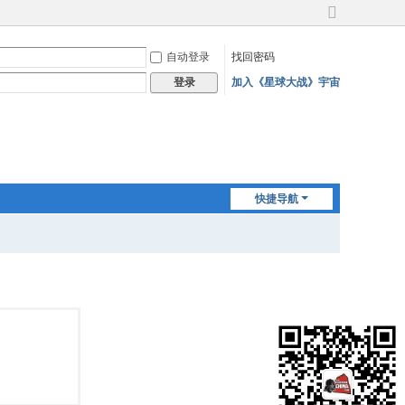
切
换
自动登录
找回密码
到
宽
加入《星球大战》宇宙
登录
版
快捷导航