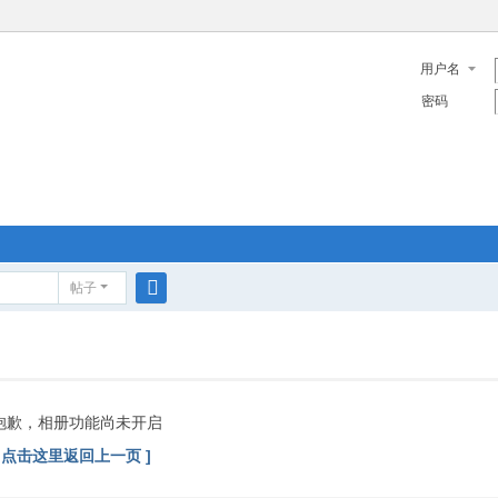
用户名
密码
帖子
搜
索
抱歉，相册功能尚未开启
[ 点击这里返回上一页 ]