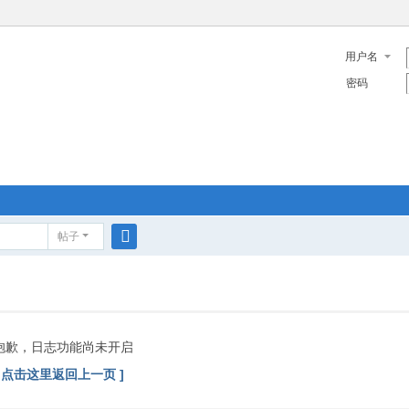
用户名
密码
帖子
搜
索
抱歉，日志功能尚未开启
[ 点击这里返回上一页 ]