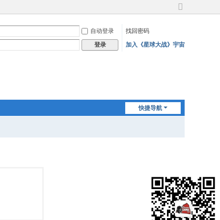
切
换
自动登录
找回密码
到
宽
加入《星球大战》宇宙
登录
版
快捷导航