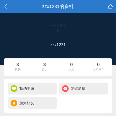
zzx1231的资料
点击重新加
载
zzx1231
3
3
0
0
积分
原力
水晶
共和国币
Ta的主题
发短消息
加为好友