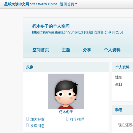
星球大战中文网 Star Wars China
返回首页
朽木冬子的个人空间
https://starwarsfans.cn/?346413
[收藏]
[复制]
[分享]
[RSS]
空间首页
主题
分享
个人资料
头像
个人资料
性别
生日
动态
朽木冬子
加为好友
打个招呼
现在还没
发送消息