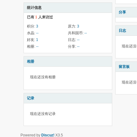
统计信息
分享
已有
1
人来访过
积分:
3
原力:
3
日志
水晶:
--
共和国币:
--
好友:
1
日志:
--
现在还没
相册:
--
分享:
--
相册
留言板
现在还没有相册
现在还没
记录
现在还没有记录
Powered by
Discuz!
X3.5