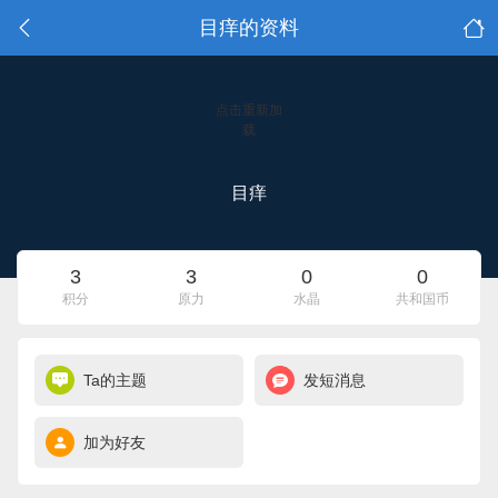
目痒的资料
点击重新加
载
目痒
3
3
0
0
积分
原力
水晶
共和国币
Ta的主题
发短消息
加为好友