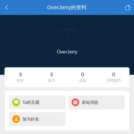
OverJerry的资料
点击重新加
载
OverJerry
3
3
0
0
积分
原力
水晶
共和国币
Ta的主题
发短消息
加为好友