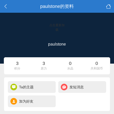
paulstone的资料
点击重新加
载
paulstone
3
3
0
0
积分
原力
水晶
共和国币
Ta的主题
发短消息
加为好友