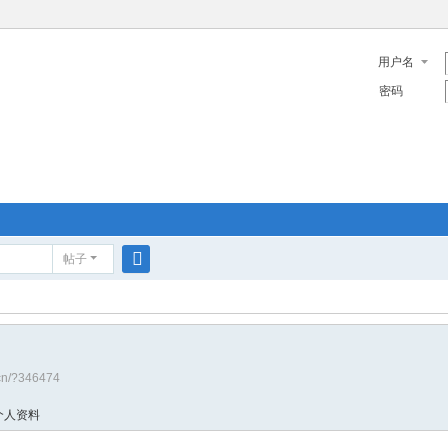
用户名
密码
帖子
搜
索
.cn/?346474
个人资料