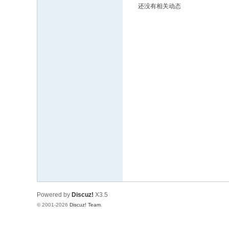
还没有相关动态
文
网
St
ar
W
ar
s
C
hi
na
Powered by
Discuz!
X3.5
© 2001-2026
Discuz! Team
.