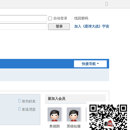
切
换
自动登录
找回密码
到
宽
加入《星球大战》宇宙
登录
版
快捷导航
新加入会员
加为好友
发送消息
奥德朗
黑猫短腿
Nimbus