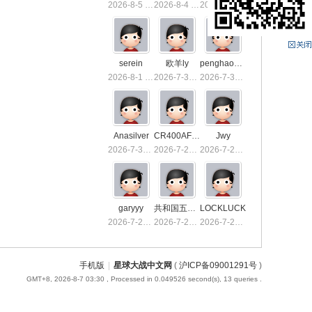
2026-8-5 13:36
2026-8-4 15:50
2026-8-4 01:40
serein
欧羊ly
penghaoxiake
2026-8-1 01:26
2026-7-31 10:03
2026-7-30 23:53
Anasilver
CR400AF-1039
Jwy
2026-7-30 01:03
2026-7-29 23:32
2026-7-29 19:21
garyyy
共和国五星上将
LOCKLUCK
2026-7-26 21:16
2026-7-23 13:55
2026-7-23 00:55
手机版
|
星球大战中文网
(
沪ICP备09001291号
)
GMT+8, 2026-8-7 03:30
, Processed in 0.049526 second(s), 13 queries .