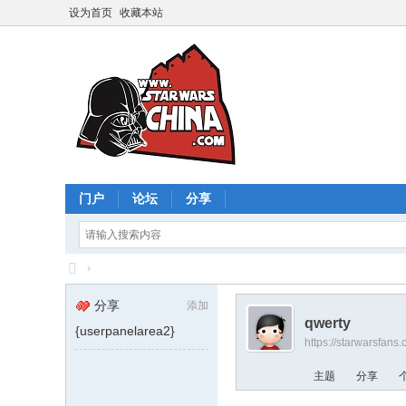
设为首页
收藏本站
门户
论坛
分享
›
星
分享
添加
球
qwerty
{userpanelarea2}
https://starwarsfans
大
战
主题
分享
中