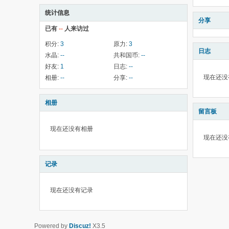
统计信息
分享
已有
--
人来访过
积分:
3
原力:
3
日志
水晶:
--
共和国币:
--
好友:
1
日志:
--
现在还没
相册:
--
分享:
--
相册
留言板
现在还没有相册
现在还没
记录
现在还没有记录
Powered by
Discuz!
X3.5