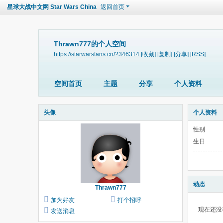
星球大战中文网 Star Wars China
返回首页
Thrawn777的个人空间
https://starwarsfans.cn/?346314
[收藏]
[复制]
[分享]
[RSS]
空间首页
主题
分享
个人资料
头像
个人资料
性别
生日
动态
Thrawn777
加为好友
打个招呼
现在还没
发送消息