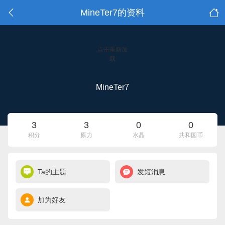
MineTer7的资料
点击重新加
载
MineTer7
3
3
0
0
积分
原力
水晶
共和国币
Ta的主题
发短消息
加为好友