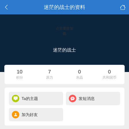
迷茫的战士的资料
点击重新加
载
迷茫的战士
10
7
0
0
积分
原力
水晶
共和国币
Ta的主题
发短消息
加为好友