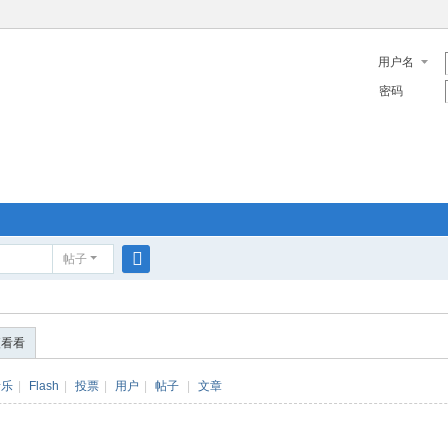
用户名
密码
帖子
搜
索
便看看
音乐
|
Flash
|
投票
|
用户
|
帖子
|
文章