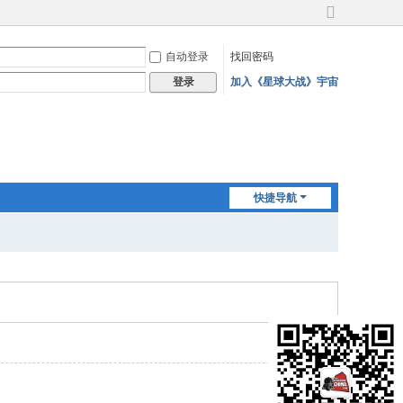
切
换
自动登录
找回密码
到
宽
加入《星球大战》宇宙
登录
版
快捷导航