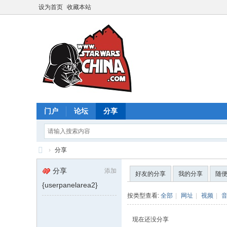
设为首页
收藏本站
门户
论坛
分享
›
分享
星
分享
添加
好友的分享
我的分享
随
球
{userpanelarea2}
大
按类型查看:
全部
|
网址
|
视频
|
战
现在还没分享
中