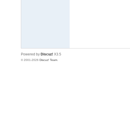
文
网
St
ar
W
ar
Powered by
Discuz!
X3.5
s
© 2001-2026
Discuz! Team
.
C
hi
na