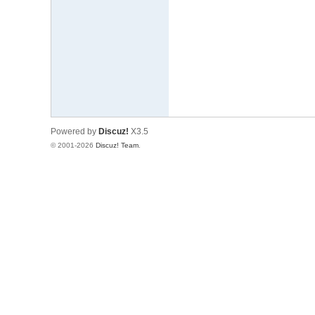
文
网
St
ar
W
ar
Powered by
Discuz!
X3.5
s
© 2001-2026
Discuz! Team
.
C
hi
na