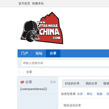
设为首页
收藏本站
门户
论坛
分享
›
分享
星
分享
添加
好友的分享
我的分享
随
球
{userpanelarea2}
大
按类型查看:
全部
|
网址
|
视频
|
战
现在还没分享
中