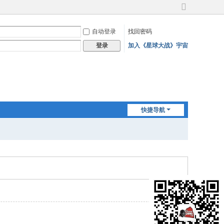
切
换
自动登录
找回密码
到
宽
加入《星球大战》宇宙
登录
版
快捷导航