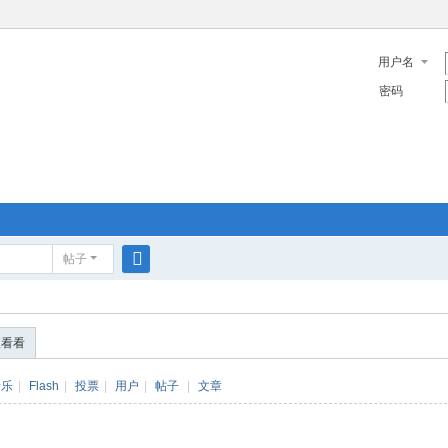
用户名
密码
帖子
搜
索
便看看
音乐
|
Flash
|
投票
|
用户
|
帖子
|
文章