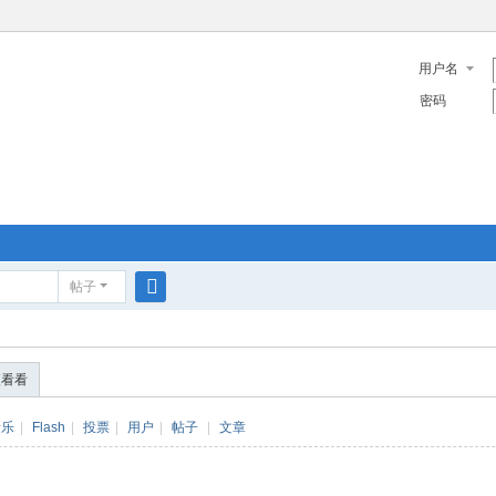
用户名
密码
帖子
搜
索
便看看
音乐
|
Flash
|
投票
|
用户
|
帖子
|
文章