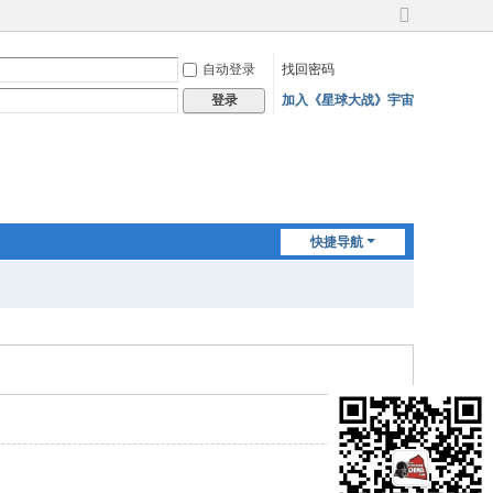
切
换
自动登录
找回密码
到
宽
加入《星球大战》宇宙
登录
版
快捷导航