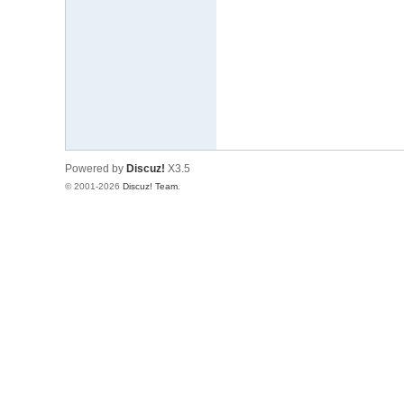
文
网
St
ar
W
ar
Powered by
Discuz!
X3.5
s
© 2001-2026
Discuz! Team
.
C
hi
na