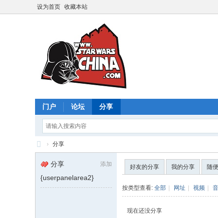
设为首页
收藏本站
门户
论坛
分享
›
分享
星
分享
添加
好友的分享
我的分享
随
球
{userpanelarea2}
大
按类型查看:
全部
|
网址
|
视频
|
战
现在还没分享
中