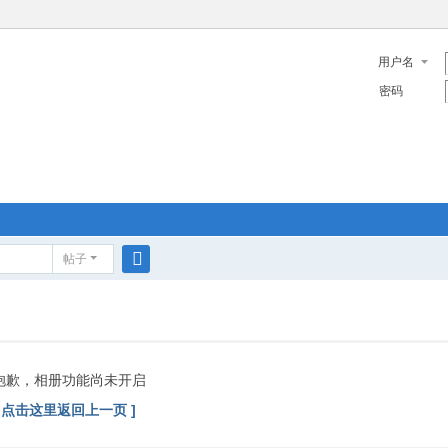
用户名
密码
帖子
搜
索
抱歉，相册功能尚未开启
[ 点击这里返回上一页 ]