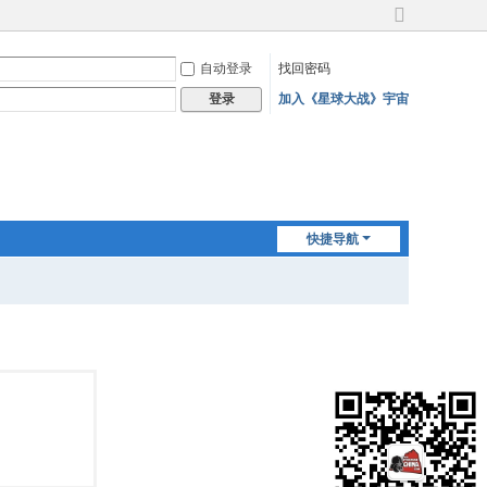
切
换
自动登录
找回密码
到
宽
加入《星球大战》宇宙
登录
版
快捷导航