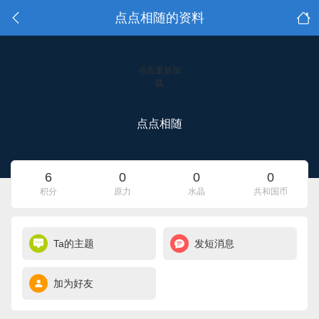
点点相随的资料
点击重新加
载
点点相随
6
0
0
0
积分
原力
水晶
共和国币
Ta的主题
发短消息
加为好友