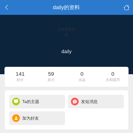
daily的资料
点击重新加
载
daily
141
59
0
0
积分
原力
水晶
共和国币
Ta的主题
发短消息
加为好友