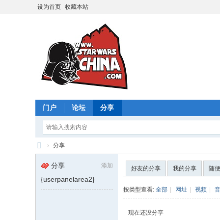
设为首页
收藏本站
门户
论坛
分享
›
分享
星
分享
添加
好友的分享
我的分享
随
球
{userpanelarea2}
大
按类型查看:
全部
|
网址
|
视频
|
战
现在还没分享
中