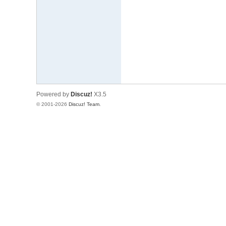
文
网
St
ar
W
ar
Powered by
Discuz!
X3.5
s
© 2001-2026
Discuz! Team
.
C
hi
na