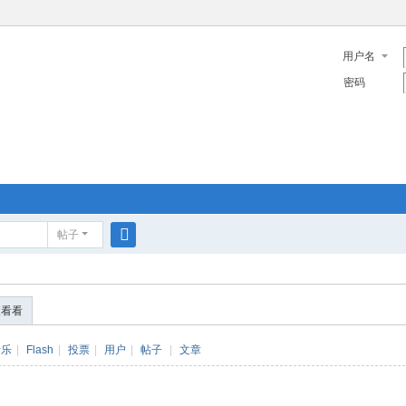
用户名
密码
帖子
搜
索
便看看
音乐
|
Flash
|
投票
|
用户
|
帖子
|
文章