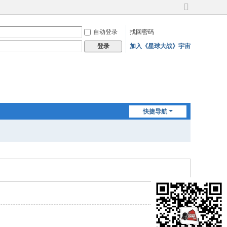
切
换
自动登录
找回密码
到
宽
加入《星球大战》宇宙
登录
版
快捷导航