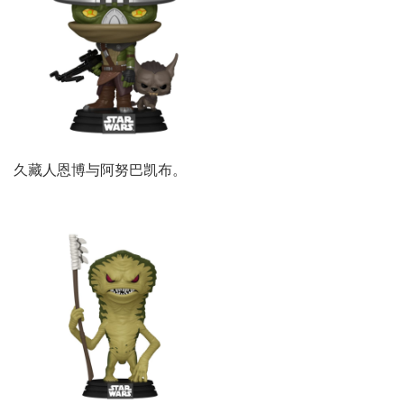
久藏人恩博与阿努巴凯布。