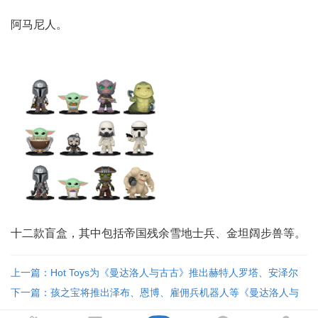
阿马尼人。
十二款盲盒，其中包括帝国残余雪地士兵、金坦阔步兽等。
上一篇：Hot Toys为《曼达洛人与古古》推出赫特人罗塔、安泽尔
人基托等精品人偶 ...
下一篇：孩之宝将推出泽布、恩博、雇佣兵机器人等《曼达洛人与
古古》新人偶 ... ...