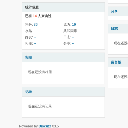
统计信息
分享
已有
14
人来访过
积分:
36
原力:
19
日志
水晶:
--
共和国币:
--
好友:
--
日志:
--
现在还没
相册:
--
分享:
--
相册
留言板
现在还没有相册
现在还没
记录
现在还没有记录
Powered by
Discuz!
X3.5