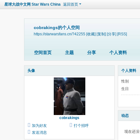
星球大战中文网 Star Wars China
返回首页
cobrakings的个人空间
https://starwarsfans.cn/?42255
[收藏]
[复制]
[分享]
[RSS]
空间首页
主题
分享
个人资料
头像
个人资料
性别
生日
动态
cobrakings
加为好友
打个招呼
现在还没
发送消息