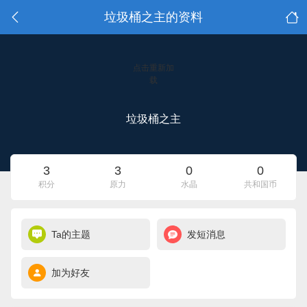
垃圾桶之主的资料
点击重新加
载
垃圾桶之主
3
3
0
0
积分
原力
水晶
共和国币
Ta的主题
发短消息
加为好友